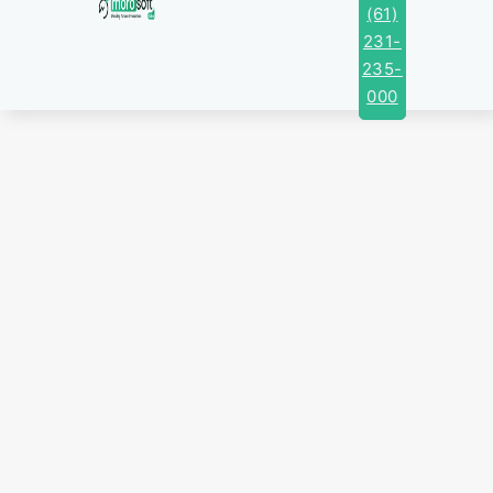
(61)
Contact Us
231-
235-
000